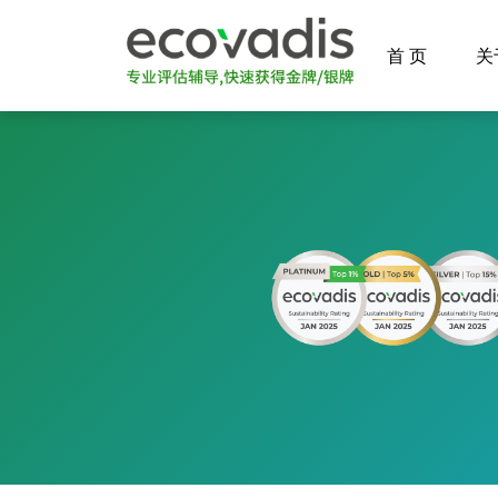
首 页
关