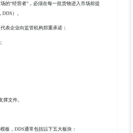
场的“经营者”，必须在每一批货物进入市场前提
t, DDS）。
更代表企业向监管机构郑重承诺：
；
支撑文件。
嵌模板，DDS通常包括以下五大板块：