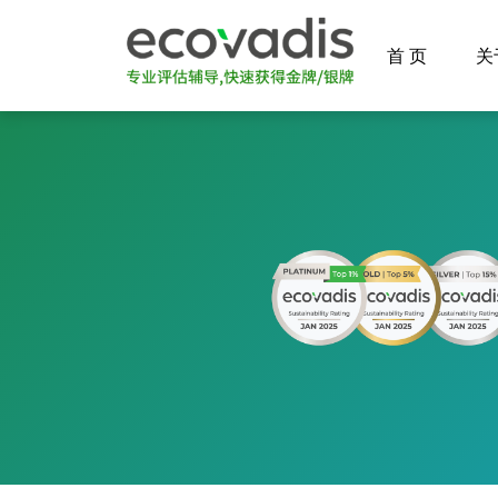
首 页
关